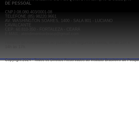
DE PESSOAL
CNPJ:08.080.403/0001-08
TELEFONE (85) 98220.9661
AV. WASHINGTON SOARES, 1400 - SALA 801 - LUCIANO
CAVALCANTE
CEP: 60.810-350 - FORTALEZA - CEARÁ
E-MAIL: atendimentoinbrasp@gmail.com
Horários de Atendimento ao público: de segunda à sexta, 9h às 12h e
14h às 17h.
Copyright 2024 - Todos os Direitos Reservados ao Instituto Brasileiro de Pesq