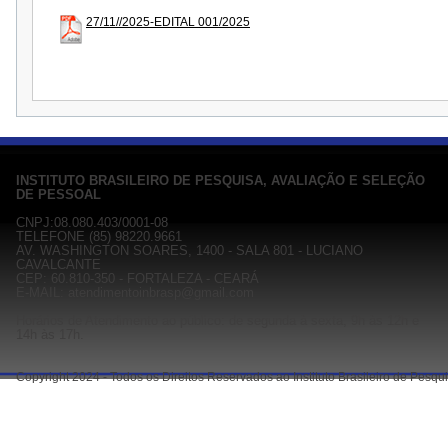
27/11//2025-EDITAL 001/2025
INSTITUTO BRASILEIRO DE PESQUISA, AVALIAÇÃO E SELEÇÃO
DE PESSOAL
CNPJ:08.080.403/0001-08
TELEFONE (85) 98220.9661
AV. WASHINGTON SOARES, 1400 - SALA 801 - LUCIANO
CAVALCANTE
CEP: 60.810-350 - FORTALEZA - CEARÁ
E-MAIL: atendimentoinbrasp@gmail.com
Horários de Atendimento ao público: de segunda à sexta, 9h às 12h e
14h às 17h.
Copyright 2024 - Todos os Direitos Reservados ao Instituto Brasileiro de Pesq