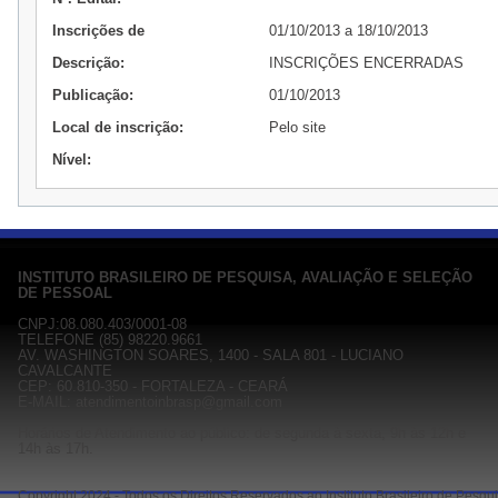
Inscrições de
01/10/2013 a 18/10/2013
Descrição:
INSCRIÇÕES ENCERRADAS
Publicação:
01/10/2013
Local de inscrição:
Pelo site
Nível:
INSTITUTO BRASILEIRO DE PESQUISA, AVALIAÇÃO E SELEÇÃO
DE PESSOAL
CNPJ:08.080.403/0001-08
TELEFONE (85) 98220.9661
AV. WASHINGTON SOARES, 1400 - SALA 801 - LUCIANO
CAVALCANTE
CEP: 60.810-350 - FORTALEZA - CEARÁ
E-MAIL: atendimentoinbrasp@gmail.com
Horários de Atendimento ao público: de segunda à sexta, 9h às 12h e
14h às 17h.
Copyright 2024 - Todos os Direitos Reservados ao Instituto Brasileiro de Pesq